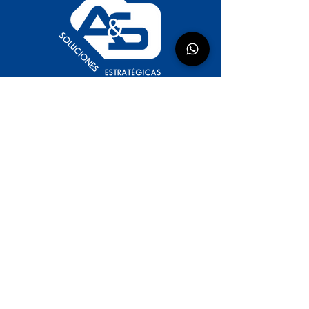
Sede Principal Calle 80
Cll 78a #101 - 51
Sede Castellana
Cll 98a #51 - 72
Teléfono: PBX.
(601) 7431393
Ext:1080
Copyright © 2024 Todos los derechos reservados,
A&S Soluciones estrategicas